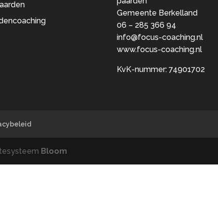
paarden
aarden
Gemeente Berkelland
dencoaching
06 – 285 366 94
info@focus-coaching.nl
www.focus-coaching.nl
KvK-nummer: 74901702
acybeleid
sitesysteem
Bloom