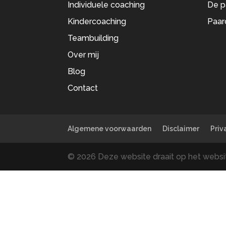
Individuele coaching
De p
Kindercoaching
Paar
Teambuilding
Over mij
Blog
Contact
Algemene voorwaarden
Disclaimer
Priv
© 2026 Deze website draait op het web