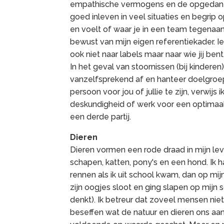
empathische vermogens en de opgedane ke
goed inleven in veel situaties en begrip
en voelt of waar je in een team tegenaan 
bewust van mijn eigen referentiekader. Iede
ook niet naar labels maar naar wie jij ben
In het geval van stoornissen (bij kindere
vanzelfsprekend af en hanteer doelgroepg
persoon voor jou of jullie te zijn, verwij
deskundigheid of werk voor een optimaa
een derde partij.
Dieren
Dieren vormen een rode draad in mijn leve
schapen, katten, pony's en een hond. Ik
rennen als ik uit school kwam, dan op mij
zijn oogjes sloot en ging slapen op mijn s
denkt). Ik betreur dat zoveel mensen nie
beseffen wat de natuur en dieren ons aan 