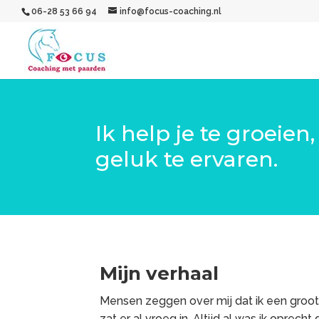
06-28 53 66 94
info@focus-coaching.nl
Ik help je te groeien
geluk te ervaren.
Mijn verhaal
Mensen zeggen over mij dat ik een groot
zat er al vroeg in.
Altijd al was ik oprech