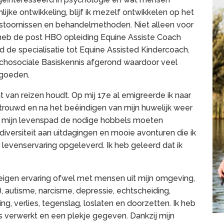
ijke ontwikkeling, blijf ik mezelf ontwikkelen op het
, stoornissen en behandelmethoden. Niet alleen voor
heb de post HBO opleiding Equine Assiste Coach
 de specialisatie tot Equine Assisted Kindercoach.
ychosociale Basiskennis afgerond waardoor veel
rgoeden.
 van reizen houdt. Op mij 17e al emigreerde ik naar
etrouwd en na het beëindigen van mijn huwelijk weer
p mijn levenspad de nodige hobbels moeten
diversiteit aan uitdagingen en mooie avonturen die ik
levenservaring opgeleverd. Ik heb geleerd dat ik
igen ervaring ofwel met mensen uit mijn omgeving,
), autisme, narcisme, depressie, echtscheiding,
g, verlies, tegenslag, loslaten en doorzetten. Ik heb
s verwerkt en een plekje gegeven. Dankzij mijn