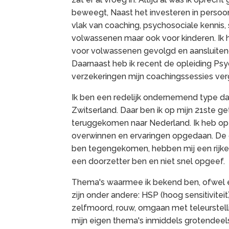
beweegt, Naast het investeren in persoonl
vlak van coaching, psychosociale kennis
volwassenen maar ook voor kinderen. Ik 
voor volwassenen gevolgd en aansluitend
Daarnaast heb ik recent de opleiding Ps
verzekeringen mijn coachingssessies ve
Ik ben een redelijk ondernemend type dat
Zwitserland. Daar ben ik op mijn 21ste g
teruggekomen naar Nederland.
Ik heb o
overwinnen en ervaringen opgedaan.
De 
ben tegengekomen, hebben mij een rijke 
een doorzetter ben en niet snel opgeef.
Thema's waarmee ik bekend ben, ofwel e
zijn onder andere: HSP (hoog sensitiviteit
zelfmoord, rouw, omgaan met teleurstellin
mijn eigen thema's inmiddels grotendeel