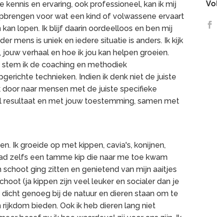
Vo
nnis en ervaring, ook professioneel, kan ik mij
 opbrengen voor wat een kind of volwassene ervaart
kan lopen. Ik blijf daarin oordeelloos en ben mij
r mens is uniek en iedere situatie is anders. Ik kijk
t, jouw verhaal en hoe ik jou kan helpen groeien.
n) stem ik de coaching en methodiek
erichte technieken. Indien ik denk niet de juiste
s ik door naar mensen met de juiste specifieke
l resultaat en met jouw toestemming, samen met
n. Ik groeide op met kippen, cavia's, konijnen,
 had zelfs een tamme kip die naar me toe kwam
n schoot ging zitten en genietend van mijn aaitjes
choot (ja kippen zijn veel leuker en socialer dan je
t dicht genoeg bij de natuur en dieren staan om te
rijkdom bieden. Ook ik heb dieren lang niet