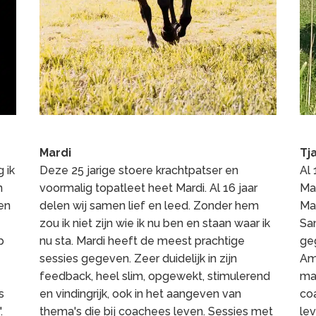
Mardi
Tj
g ik
Deze 25 jarige stoere krachtpatser en
Al 
n
voormalig topatleet heet Mardi. Al 16 jaar
Mar
 en
delen wij samen lief en leed. Zonder hem
Mar
zou ik niet zijn wie ik nu ben en staan waar ik
Sa
p
nu sta. Mardi heeft de meest prachtige
ge
sessies gegeven. Zeer duidelijk in zijn
Am
feedback, heel slim, opgewekt, stimulerend
maa
s
en vindingrijk, ook in het aangeven van
coa
.
thema's die bij coachees leven. Sessies met
le